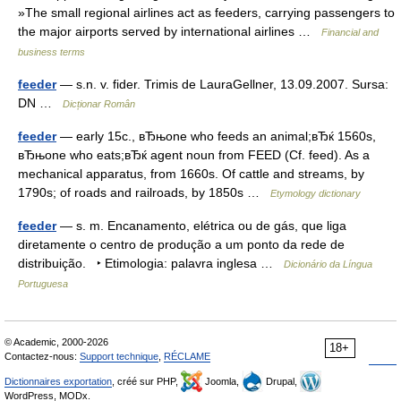
»The small regional airlines act as feeders, carrying passengers to
the major airports served by international airlines …
Financial and
business terms
feeder
— s.n. v. fider. Trimis de LauraGellner, 13.09.2007. Sursa:
DN …
Dicționar Român
feeder
— early 15c., вЂњone who feeds an animal;вЂќ 1560s,
вЂњone who eats;вЂќ agent noun from FEED (Cf. feed). As a
mechanical apparatus, from 1660s. Of cattle and streams, by
1790s; of roads and railroads, by 1850s …
Etymology dictionary
feeder
— s. m. Encanamento, elétrica ou de gás, que liga
diretamente o centro de produção a um ponto da rede de
distribuição. ‣ Etimologia: palavra inglesa …
Dicionário da Língua
Portuguesa
© Academic, 2000-2026
18+
Contactez-nous:
Support technique
,
RÉCLAME
Dictionnaires exportation
, créé sur PHP,
Joomla,
Drupal,
WordPress, MODx.