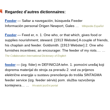
Regardez d'autres dictionnaires:
Feeder
— Saltar a navegación, búsqueda Feeder
Información personal Origen Newport, Gales …
Wikipedia Español
Feeder
— Feed er, n. 1. One who, or that which, gives food or
supplies nourishment; steward. [1913 Webster] A couple of friends,
his chaplain and feeder. Goldsmith. [1913 Webster] 2. One who
furnishes incentives; an encourager. The feeder of my riots.… …
The Collaborative International Dictionary of English
feeder
— (izg. fíder) m DEFINICIJA tehn. 1. pomoćni uređaj koji
doprema materijal do stroja za preradu 2. vod za prijenos
električne energije u sustavu prenošenja do trošila SINTAGMA
feeder service (izg. feeder sèrvis) pom. služba razvoženja
kontejnera… …
Hrvatski jezični portal