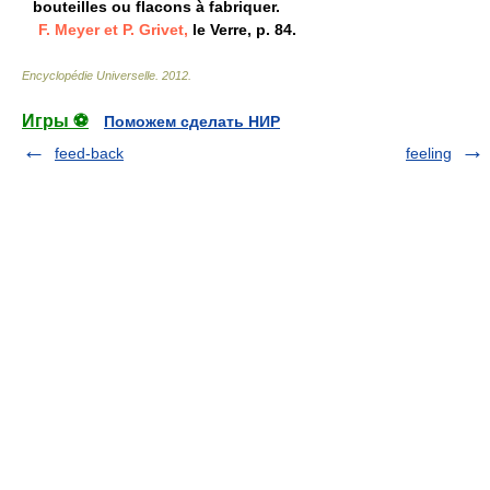
bouteilles ou flacons à fabriquer.
F. Meyer et P. Grivet,
le Verre, p. 84.
Encyclopédie Universelle
.
2012
.
Игры ⚽
Поможем сделать НИР
feed-back
feeling