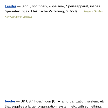
Feeder
— (engl., spr. fīder), »Speiser«, Speiseapparat, insbes.
Speiseteilung (s. Elektrische Verteilung, S. 659) …
Meyers Großes
Konversations-Lexikon
feeder
— UK US /ˈfiːdər/ noun [C] ► an organization, system, etc.
that supplies a larger organization, system, etc. with something: