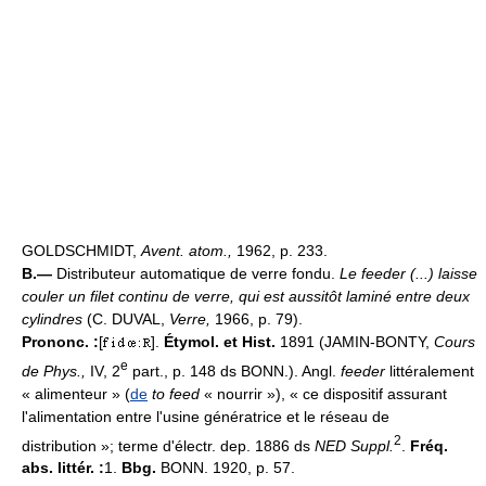
GOLDSCHMIDT,
Avent. atom.,
1962, p. 233.
B.—
Distributeur automatique de verre fondu.
Le feeder (...) laisse
couler un filet continu de verre, qui est aussitôt laminé entre deux
cylindres
(C. DUVAL,
Verre,
1966, p. 79).
Prononc. :
[
].
Étymol. et Hist.
1891 (JAMIN-BONTY,
Cours
e
de Phys.,
IV, 2
part., p. 148 ds BONN.). Angl.
feeder
littéralement
« alimenteur » (
de
to feed
« nourrir »), « ce dispositif assurant
l'alimentation entre l'usine génératrice et le réseau de
2
distribution »; terme d'électr. dep. 1886 ds
NED Suppl.
.
Fréq.
abs. littér. :
1.
Bbg.
BONN. 1920, p. 57.