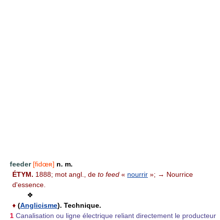
feeder
[fidœʀ]
n. m.
ÉTYM.
1888; mot angl., de
to feed
«
nourrir
»; → Nourrice
d'essence.
❖
♦
(
Anglicisme
). Technique.
1
Canalisation ou ligne électrique reliant directement le producteur