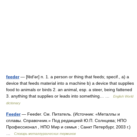
feeder
— [fēd′ər] n. 1. a person or thing that feeds; specif., a) a
device that feeds material into a machine b) a device that supplies
food to animals or birds 2. an animal, esp. a steer, being fattened
3. anything that supplies or leads into something… …
English World
dictionary
Feeder
— Feeder. См. Питатель. (Источник: «Металлы и
сплавы. Справочник.» Под редакцией Ю.П. Солнцева; НПО
Профессионал , НПО Мир и семья ; Санкт Петербург, 2003 г.)
…
Словарь металлургических терминов