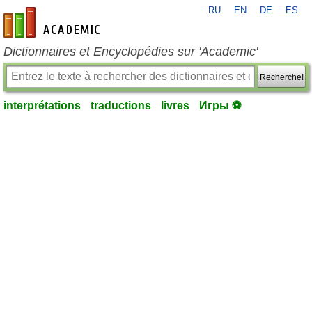
RU
EN
DE
ES
fr-academic.com
Dictionnaires et Encyclopédies sur 'Academic'
Recherche!
interprétations
traductions
livres
Игры ⚽