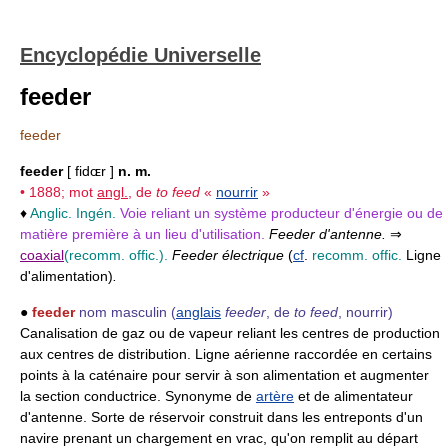
Encyclopédie Universelle
feeder
feeder
feeder
[ fidɶr ]
n. m.
• 1888; mot
angl.
, de
to feed
«
nourrir
»
♦
Anglic. Ingén.
Voie reliant un système producteur d'énergie ou de
matière première à un lieu d'utilisation.
Feeder d'antenne.
⇒
coaxial
(recomm. offic.).
Feeder électrique
(
cf
.
recomm. offic.
Ligne
d'alimentation)
.
●
feeder
nom masculin
(
anglais
feeder
, de
to feed
, nourrir)
Canalisation de gaz ou de vapeur reliant les centres de production
aux centres de distribution. Ligne aérienne raccordée en certains
points à la caténaire pour servir à son alimentation et augmenter
la section conductrice. Synonyme de
artère
et de alimentateur
d'antenne. Sorte de réservoir construit dans les entreponts d'un
navire prenant un chargement en vrac, qu'on remplit au départ